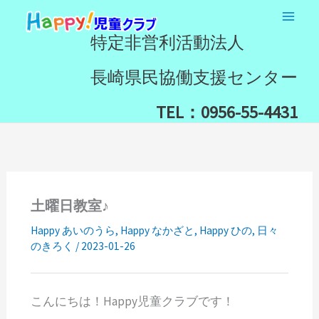
内
検
容
索
特定非営利活動法人
を
ス
長崎県民協働支援センター
キ
ッ
TEL：0956-55-4431
プ
土曜日教室♪
Happy あいのうら
,
Happy なかざと
,
Happy ひの
,
日々
のきろく
/
2023-01-26
こんにちは！Happy児童クラブです！