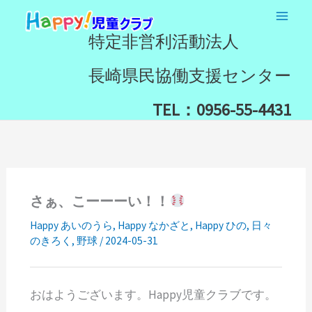
内
検
容
索
特定非営利活動法人
を
ス
長崎県民協働支援センター
キ
ッ
TEL：0956-55-4431
プ
さぁ、こーーーい！！
Happy あいのうら
,
Happy なかざと
,
Happy ひの
,
日々
のきろく
,
野球
/
2024-05-31
おはようございます。Happy児童クラブです。