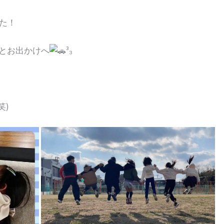
た！
っとお出かけへ
³₃
笑)