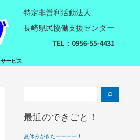
検
特定非営利活動法人
索
長崎県民協働支援センター
TEL：0956-55-4431
イサービス
最近のできごと！
夏休みがきたーーーー！