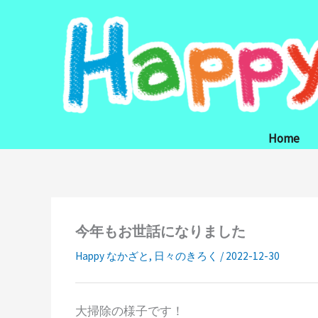
内
容
を
ス
キ
ッ
プ
Home
今年もお世話になりました
Happy なかざと
,
日々のきろく
/
2022-12-30
大掃除の様子です！