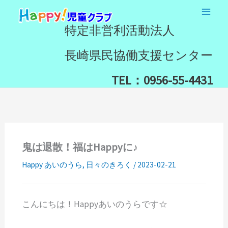
内
検
容
索
特定非営利活動法人
を
ス
長崎県民協働支援センター
キ
ッ
TEL：0956-55-4431
プ
鬼は退散！福はHappyに♪
Happy あいのうら
,
日々のきろく
/
2023-02-21
こんにちは！Happyあいのうらです☆