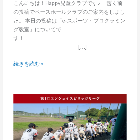
こんにちは！Happy児童クラブです♪ 暫く前
の投稿でベースボールクラブのご案内をしまし
た。 本日の投稿は「e-スポーツ・プログラミン
グ教室」についてで
す！
[…]
続きを読む »
チ
ー
ム
一
丸！