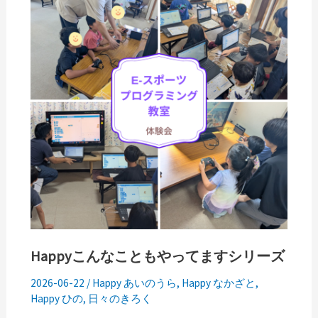
こ
ん
な
こ
と
も
や
っ
て
ま
す
シ
リ
Happyこんなこともやってますシリーズ
ー
ズ
2026-06-22
/
Happy あいのうら
,
Happy なかざと
,
Happy ひの
,
日々のきろく