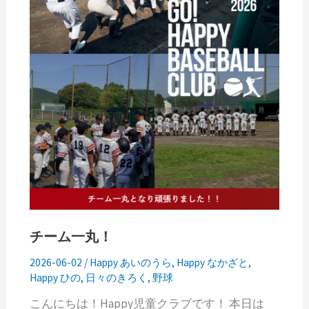
チーム一丸！
2026-06-02
/
Happy あいのうら
,
Happy なかざと
,
Happy ひの
,
日々のきろく
,
野球
こんにちは！Happy児童クラブです！ 本日は