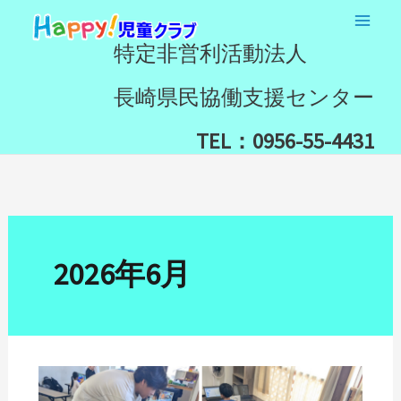
内
検
容
索
特定非営利活動法人
を
ス
長崎県民協働支援センター
キ
ッ
TEL：0956-55-4431
プ
2026年6月
Happy