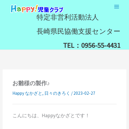
内
検
容
索
特定非営利活動法人
を
ス
長崎県民協働支援センター
キ
ッ
TEL：0956-55-4431
プ
お雛様の製作♪
Happy なかざと
,
日々のきろく
/
2023-02-27
こんにちは、Happyなかざとです！