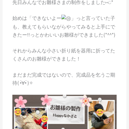
先日みんなでお雛様さまの制作をしました⑅︎◡̈︎*
始めは「できないよー
」っと言っていた子
も、教えてもらいながらやってみると上手にで
きたー!!っとかわいいお雛様ができました(*^^*)
それからみんな小さい折り紙を器用に折ってた
くさんのお雛様ができました！
まだまだ完成ではないので、完成品を乞うご期
待( •̀∀•́ )✧