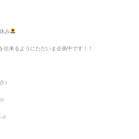
休み
トを出来るようにただいま企画中です！！
介♪
☆
-☆