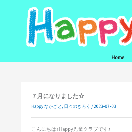
内
容
を
ス
キ
ッ
プ
Home
７月になりました☆
Happy なかざと
,
日々のきろく
/
2023-07-03
こんにちは♪Happy児童クラブです♪