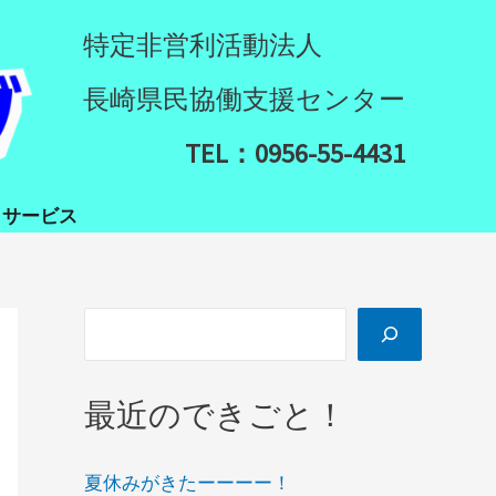
検
特定非営利活動法人
索
長崎県民協働支援センター
TEL：0956-55-4431
イサービス
最近のできごと！
夏休みがきたーーーー！