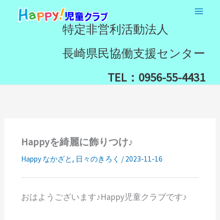
内
検
容
索
特定非営利活動法人
を
ス
長崎県民協働支援センター
キ
ッ
TEL：0956-55-4431
プ
Happyを綺麗に飾りつけ♪
Happy なかざと
,
日々のきろく
/
2023-11-16
おはようございます♪Happy児童クラブです♪