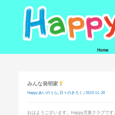
内
容
を
ス
キ
ッ
プ
Home
みんな発明家
Happy あいのうら
,
日々のきろく
/
2023-11-20
おはようございます。Happy児童クラブです