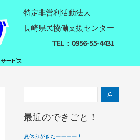
検
特定非営利活動法人
索
長崎県民協働支援センター
TEL：0956-55-4431
イサービス
最近のできごと！
夏休みがきたーーーー！