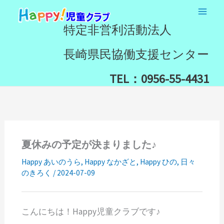
内
検
容
索
特定非営利活動法人
を
ス
長崎県民協働支援センター
キ
ッ
TEL：0956-55-4431
プ
夏休みの予定が決まりました♪
Happy あいのうら
,
Happy なかざと
,
Happy ひの
,
日々
のきろく
/
2024-07-09
こんにちは！Happy児童クラブです♪