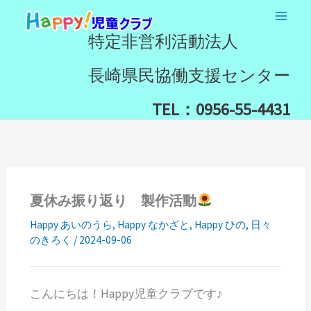
内
検
容
索
特定非営利活動法人
を
ス
長崎県民協働支援センター
キ
ッ
TEL：0956-55-4431
プ
夏休み振り返り 製作活動
Happy あいのうら
,
Happy なかざと
,
Happy ひの
,
日々
のきろく
/
2024-09-06
こんにちは！Happy児童クラブです♪