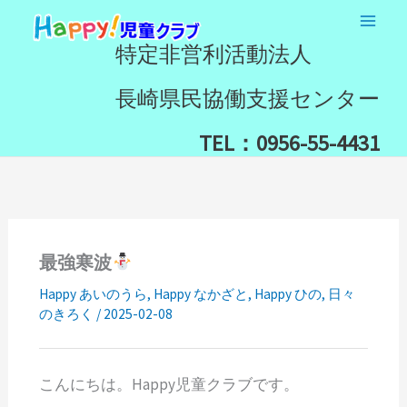
内
検
容
索
特定非営利活動法人
を
ス
長崎県民協働支援センター
キ
ッ
TEL：0956-55-4431
プ
最強寒波
Happy あいのうら
,
Happy なかざと
,
Happy ひの
,
日々
のきろく
/
2025-02-08
こんにちは。Happy児童クラブです。