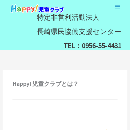
内
検
容
索
特定非営利活動法人
を
ス
長崎県民協働支援センター
キ
ッ
TEL：0956-55-4431
プ
Happy! 児童クラブとは？