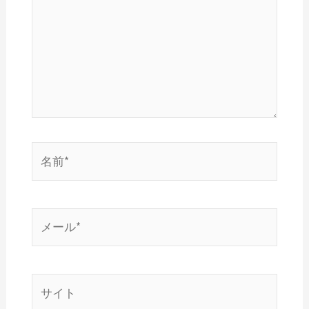
入
力…
名
前
*
メ
ー
ル
*
サ
イ