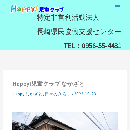
内
検
容
索
特定非営利活動法人
を
ス
長崎県民協働支援センター
キ
ッ
TEL：0956-55-4431
プ
Happy!児童クラブ なかざと
Happy なかざと
,
日々のきろく
/
2022-10-23